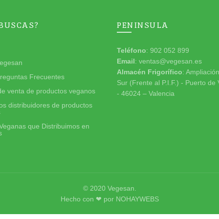
 BUSCAS?
PENINSULA
Teléfono
: 902 052 899
Email
: ventas@vegesan.es
egesan
Almacén Frigorífico
: Ampliació
reguntas Frecuentes
Sur (Frente al P.I.F.) - Puerto de
de venta de productos veganos
- 46024 – Valencia
s distribuidores de productos
s
Veganas que Distribuimos en
s
© 2020
Vegesan
.
Hecho con ❤ por
NOHAYWEBS