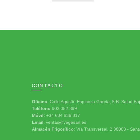
CONTACTO
Oficina
: Calle Agustín Espinoza García, 5 B. Salud Ba
Teléfono
902 052 899
Móvil:
+34 634 836 817
Email
: ventas@vegesan.es
Almacén Frigorífico
: Vía Transversal, 2 38003 - Sant