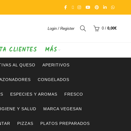
0
/
0,00
€
Login / Register
TA CLIENTES
MÁS
IVAS AL QUESO
APERITIVOS
SAZONADORES
CONGELADOS
OS
ESPECIES Y AROMAS
FRESCO
IGIENE Y SALUD
MARCA VEGESAN
NTAR
PIZZAS
PLATOS PREPARADOS