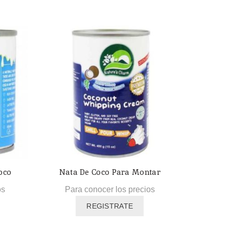
por
los
últimos
oco
Nata De Coco Para Montar
os
Para conocer los precios
REGISTRATE