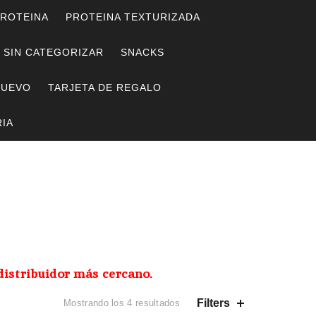
ROTEINA
PROTEINA TEXTURIZADA
SIN CATEGORIZAR
SNACKS
HUEVO
TARJETA DE REGALO
IA
distribuidor más cercano.
Ordenado
Filters
Mostrando los 4 resultados