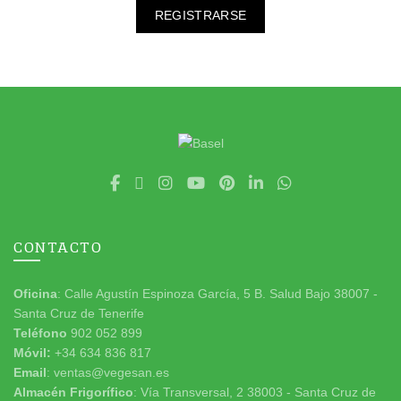
REGISTRARSE
CONTACTO
Oficina
: Calle Agustín Espinoza García, 5 B. Salud Bajo 38007 -
Santa Cruz de Tenerife
Teléfono
902 052 899
Móvil:
+34 634 836 817
Email
: ventas@vegesan.es
Almacén Frigorífico
: Vía Transversal, 2 38003 - Santa Cruz de