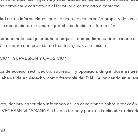
ón completa y correcta en el formulario de registro o contacto.
 de las informaciones que no sean de elaboración propia y de las qu
ios que pudieran originarse por el uso de dicha información.
dad ante cualquier daño o perjuicio que pudiera sufrir el usuario c
., siempre que proceda de fuentes ajenas a la misma.
CIÓN, SUPRESIÓN Y OPOSICIÓN.
hos de acceso, rectificación, supresión y oposición, dirigiéndose a nu
ueba válida en derecho, como fotocopia del D.N.I. e indicando en e
tacto, declara haber sido informado de las condiciones sobre protecció
e VEGESAN VIDA SANA SLU. en la forma y para las finalidades indicada
AD.