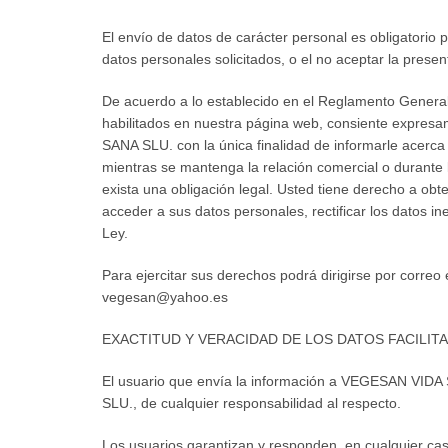
El envío de datos de carácter personal es obligatorio 
datos personales solicitados, o el no aceptar la present
De acuerdo a lo establecido en el Reglamento General
habilitados en nuestra página web, consiente expresam
SANA SLU. con la única finalidad de informarle acerca
mientras se mantenga la relación comercial o durante 
exista una obligación legal. Usted tiene derecho a o
acceder a sus datos personales, rectificar los datos i
Ley.
Para ejercitar sus derechos podrá dirigirse por corr
vegesan@yahoo.es
EXACTITUD Y VERACIDAD DE LOS DATOS FACILIT
El usuario que envía la información a VEGESAN VIDA 
SLU., de cualquier responsabilidad al respecto.
Los usuarios garantizan y responden, en cualquier cas