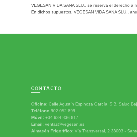
VEGESAN VIDA SANA SLU., se reserva el derecho a modif
En dichos supuestos, VEGESAN VIDA SANA SLU., anunci
CONTACTO
Oficina
: Calle Agustín Espinoza García, 5 B. Salud Ba
Teléfono
902 052 899
Móvil:
+34 634 836 817
Email
: ventas@vegesan.es
Almacén Frigorífico
: Vía Transversal, 2 38003 - Sant