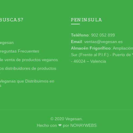
 BUSCAS?
PENINSULA
Teléfono
: 902 052 899
Email
: ventas@vegesan.es
egesan
Almacén Frigorífico
: Ampliació
reguntas Frecuentes
Sur (Frente al P.I.F.) - Puerto de
de venta de productos veganos
- 46024 – Valencia
s distribuidores de productos
s
Veganas que Distribuimos en
s
© 2020
Vegesan
.
Hecho con ❤ por
NOHAYWEBS