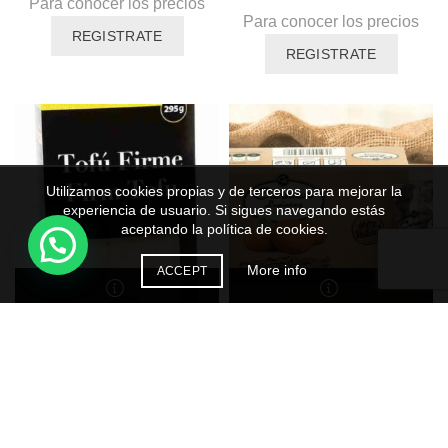
Para conocer los precios
Para conocer los precios
REGISTRATE
REGISTRATE
Utilizamos cookies propias y de terceros para mejorar la
experiencia de usuario. Si sigues navegando estás
aceptando la política de cookies.
More info
ACCEPT
TOFU FIRME FANYA (
TORTAS DE ALGARROBO
DURO ) 295g
CON ACEITE DE OLIVA
500g
Para conocer los precios
Para conocer los precios
REGISTRATE
REGISTRATE