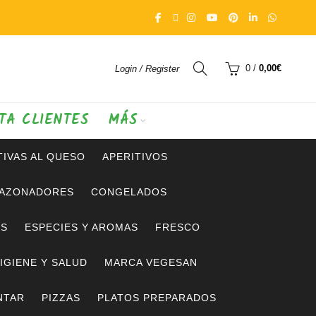
0
/
0,00
€
Login / Register
TA CLIENTES
MÁS
IVAS AL QUESO
APERITIVOS
SAZONADORES
CONGELADOS
OS
ESPECIES Y AROMAS
FRESCO
IGIENE Y SALUD
MARCA VEGESAN
NTAR
PIZZAS
PLATOS PREPARADOS