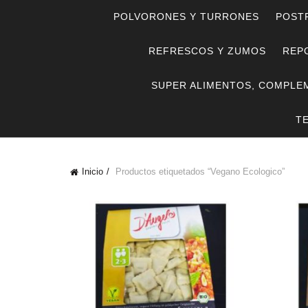
POLVORONES Y TURRONES
POST
REFRESCOS Y ZUMOS
REPO
SUPER ALIMENTOS, COMPLE
T
Inicio
Productos etiquetados “Vegano Ecologico”