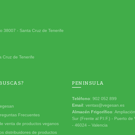
jo 38007 - Santa Cruz de Tenerife
a Cruz de Tenerife
 BUSCAS?
PENINSULA
Teléfono
: 902 052 899
Email
: ventas@vegesan.es
egesan
Almacén Frigorífico
: Ampliació
reguntas Frecuentes
Sur (Frente al P.I.F.) - Puerto de
de venta de productos veganos
- 46024 – Valencia
s distribuidores de productos