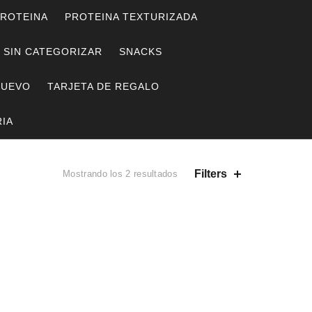
ROTEINA
PROTEINA TEXTURIZADA
SIN CATEGORIZAR
SNACKS
HUEVO
TARJETA DE REGALO
IA
Ordenado
Filters
Mostrando los 2 resultados
por
los
últimos