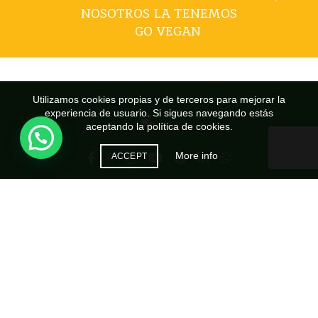
NOSOTROS LA TENEMOS
GO VEGAN
Utilizamos cookies propias y de terceros para mejorar la
experiencia de usuario. Si sigues navegando estás
aceptando la política de cookies.
More info
ACCEPT
CONTACTO
Oficina
: Calle Agustín Espinoza García, 5 B. Salud Bajo 38007 -
Santa Cruz de Tenerife
Teléfono
902 052 899
Móvil:
+34 634 836 817
Email
: ventas@vegesan.es