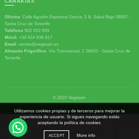
CANARIAS
Oficina
: Calle Agustín Espinoza García, 5 B. Salud Bajo 38007 -
Santa Cruz de Tenerife
Teléfono
902 052 899
Móvil:
+34 634 836 817
Email
: ventas@vegesan.es
Almacén Frigorífico
: Vía Transversal, 2 38003 - Santa Cruz de
Tenerife
© 2020
Vegesan
.
Hecho con ❤ por
NOHAYWEBS
Utilizamos cookies propias y de terceros para mejorar la
experiencia de usuario. Si sigues navegando estás
aceptando la política de cookies.
More info
ACCEPT