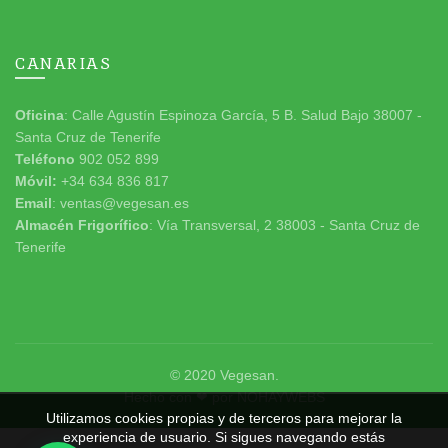
CANARIAS
Oficina
: Calle Agustín Espinoza García, 5 B. Salud Bajo 38007 -
Santa Cruz de Tenerife
Teléfono
902 052 899
Móvil:
+34 634 836 817
Email
: ventas@vegesan.es
Almacén Frigorífico
: Vía Transversal, 2 38003 - Santa Cruz de
Tenerife
© 2020
Vegesan
.
Hecho con ❤ por
NOHAYWEBS
Utilizamos cookies propias y de terceros para mejorar la
experiencia de usuario. Si sigues navegando estás