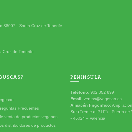
jo 38007 - Santa Cruz de Tenerife
a Cruz de Tenerife
 BUSCAS?
PENINSULA
Teléfono
: 902 052 899
Email
: ventas@vegesan.es
egesan
Almacén Frigorífico
: Ampliació
reguntas Frecuentes
Sur (Frente al P.I.F.) - Puerto de
de venta de productos veganos
- 46024 – Valencia
s distribuidores de productos
s