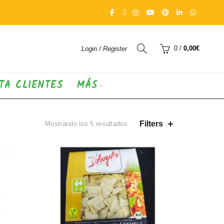
0
/
0,00
€
Login / Register
TA CLIENTES
MÁS
Ordenado
Filters
Mostrando los 5 resultados
por
los
últimos