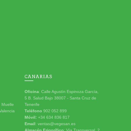
CANARIAS
Oficina
: Calle Agustín Espinoza García,
5 B. Salud Bajo 38007 - Santa Cruz de
n Muelle
Tenerife
 Valencia
Teléfono
902 052 899
Móvil:
+34 634 836 817
Email
: ventas@vegesan.es
Almacén Frigorífico
: Vía Transversal, 2