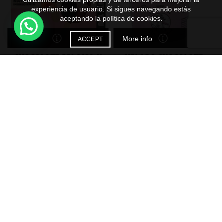
experiencia de usuario. Si sigues navegando estás
aceptando la política de cookies.
More info
ACCEPT
CHOCOLATE BELGICA Y
HELADO CHOCOLATE
AVELLANA 4 X 50ml
NEGRO Double Chip 90ml-
PINK ALBATROSS
Para conocer los precios
Para conocer los precios
REGISTRATE
REGISTRATE