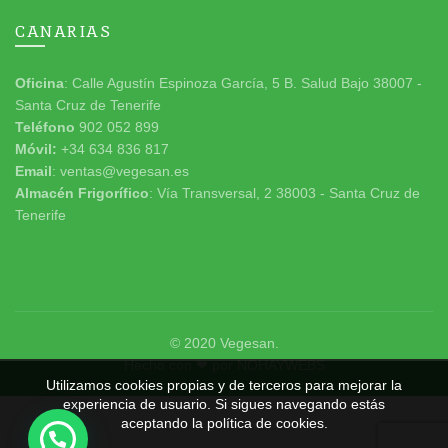
CANARIAS
Oficina
: Calle Agustín Espinoza García, 5 B. Salud Bajo 38007 -
Santa Cruz de Tenerife
Teléfono
902 052 899
Móvil:
+34 634 836 817
Email
: ventas@vegesan.es
Almacén Frigorífico
: Vía Transversal, 2 38003 - Santa Cruz de
Tenerife
© 2020
Vegesan
.
Hecho con ❤ por
NOHAYWEBS
Utilizamos cookies propias y de terceros para mejorar la
experiencia de usuario. Si sigues navegando estás
aceptando la política de cookies.