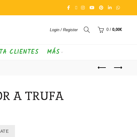
0
/
0,00
€
Login / Register
TA CLIENTES
MÁS
OR A TRUFA
RATE