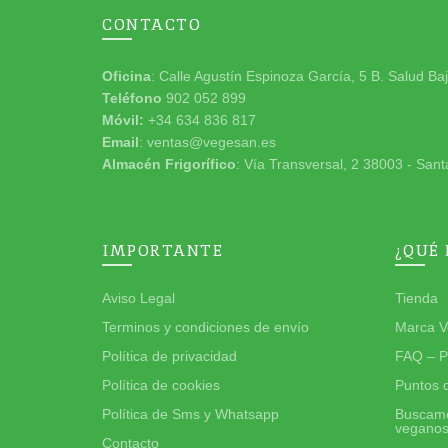
CONTACTO
Oficina
: Calle Agustín Espinoza García, 5 B. Salud Ba
Teléfono
902 052 899
Móvil:
+34 634 836 817
Email
: ventas@vegesan.es
Almacén Frigorífico
: Vía Transversal, 2 38003 - Sant
IMPORTANTE
¿QUÉ
Aviso Legal
Tienda
Terminos y condiciones de envío
Marca V
Política de privacidad
FAQ – P
Política de cookies
Puntos 
Política de Sms y Whatsapp
Buscamo
vegano
Contacto