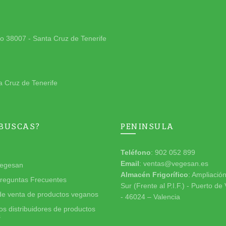
jo 38007 - Santa Cruz de Tenerife
a Cruz de Tenerife
 BUSCAS?
PENINSULA
Teléfono
: 902 052 899
Email
: ventas@vegesan.es
egesan
Almacén Frigorífico
: Ampliació
reguntas Frecuentes
Sur (Frente al P.I.F.) - Puerto de
de venta de productos veganos
- 46024 – Valencia
s distribuidores de productos
s