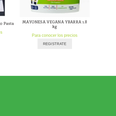
MAYONESA VEGANA YBARRA 1.8
RAGU VE
o Pasta
kg
os
Para conocer los precios
Para
REGISTRATE