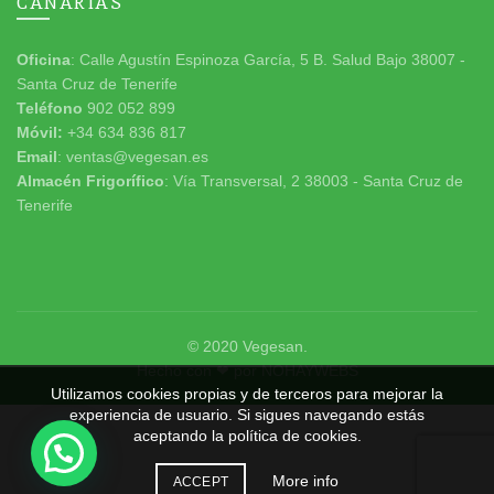
CANARIAS
Oficina
: Calle Agustín Espinoza García, 5 B. Salud Bajo 38007 -
Santa Cruz de Tenerife
Teléfono
902 052 899
Móvil:
+34 634 836 817
Email
: ventas@vegesan.es
Almacén Frigorífico
: Vía Transversal, 2 38003 - Santa Cruz de
Tenerife
© 2020
Vegesan
.
Hecho con ❤ por
NOHAYWEBS
Utilizamos cookies propias y de terceros para mejorar la
experiencia de usuario. Si sigues navegando estás
aceptando la política de cookies.
More info
ACCEPT