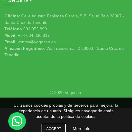
CANARIAS
Oficina
: Calle Agustín Espinoza García, 5 B. Salud Bajo 38007 -
Santa Cruz de Tenerife
Teléfono
902 052 899
Móvil:
+34 634 836 817
Email
: ventas@vegesan.es
Almacén Frigorífico
: Vía Transversal, 2 38003 - Santa Cruz de
Tenerife
© 2020
Vegesan
.
Hecho con ❤ por
NOHAYWEBS
Utilizamos cookies propias y de terceros para mejorar la
experiencia de usuario. Si sigues navegando estás
aceptando la política de cookies.
More info
ACCEPT