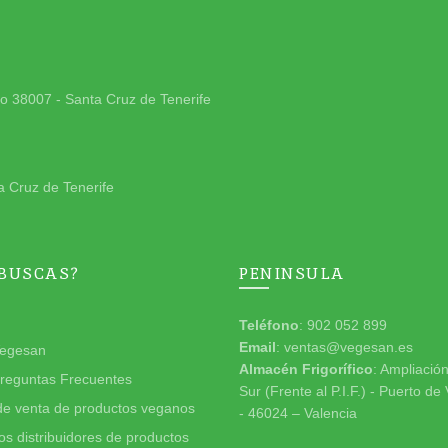
jo 38007 - Santa Cruz de Tenerife
a Cruz de Tenerife
 BUSCAS?
PENINSULA
Teléfono
: 902 052 899
Email
: ventas@vegesan.es
egesan
Almacén Frigorífico
: Ampliació
reguntas Frecuentes
Sur (Frente al P.I.F.) - Puerto de
de venta de productos veganos
- 46024 – Valencia
s distribuidores de productos