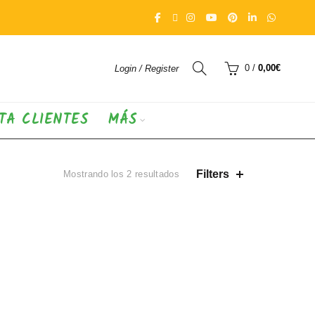
0
/
0,00
€
Login / Register
TA CLIENTES
MÁS
Ordenado
Filters
Mostrando los 2 resultados
por
los
últimos