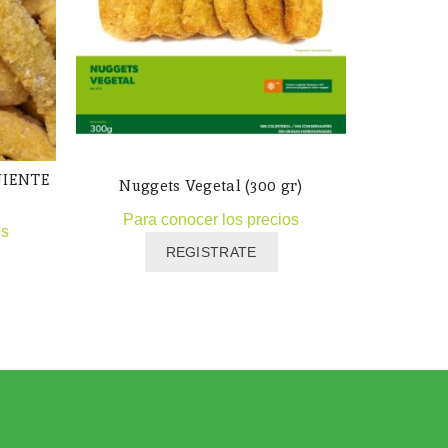
JIENTE
Rallado Sa
Nuggets Vegetal (300 gr)
Para conocer los precios
os
Para
REGISTRATE