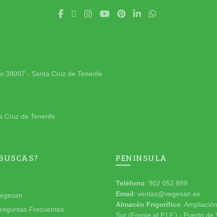
jo 38007 - Santa Cruz de Tenerife
a Cruz de Tenerife
 BUSCAS?
PENINSULA
Teléfono
: 902 052 899
Email
: ventas@vegesan.es
egesan
Almacén Frigorífico
: Ampliació
reguntas Frecuentes
Sur (Frente al P.I.F.) - Puerto de