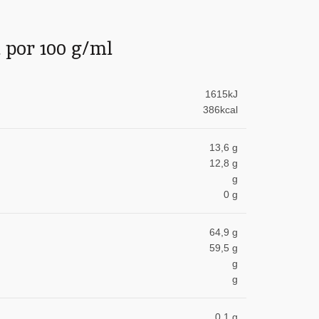
 por 100 g/ml
1615kJ
386kcal
13,6 g
12,8 g
g
0 g
64,9 g
59,5 g
g
g
0,1 g