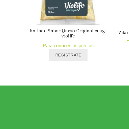
Rallado Sabor Queso Original 200g-
Vita
violife
P
Para conocer los precios
REGISTRATE