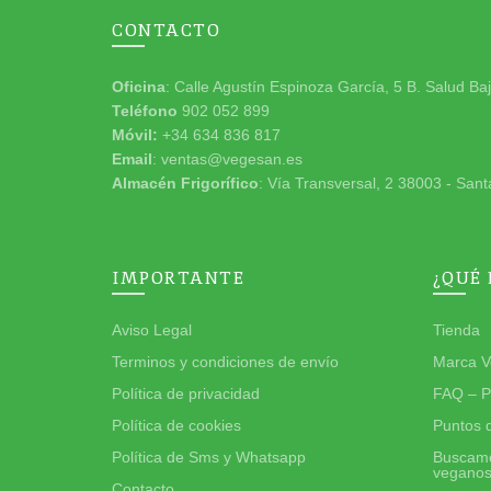
CONTACTO
Oficina
: Calle Agustín Espinoza García, 5 B. Salud Ba
Teléfono
902 052 899
Móvil:
+34 634 836 817
Email
: ventas@vegesan.es
Almacén Frigorífico
: Vía Transversal, 2 38003 - Sant
IMPORTANTE
¿QUÉ
Aviso Legal
Tienda
Terminos y condiciones de envío
Marca V
Política de privacidad
FAQ – P
Política de cookies
Puntos 
Política de Sms y Whatsapp
Buscamo
vegano
Contacto