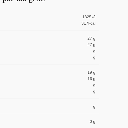
1325kJ
317kcal
27 g
27 g
g
g
19 g
16 g
g
g
g
0 g