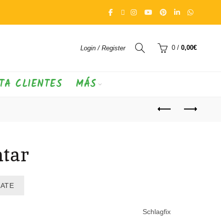
0
/
0,00
€
Login / Register
TA CLIENTES
MÁS
ntar
RATE
Schlagfix