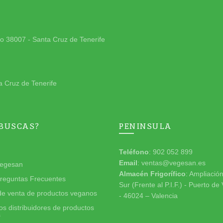
jo 38007 - Santa Cruz de Tenerife
a Cruz de Tenerife
 BUSCAS?
PENINSULA
Teléfono
: 902 052 899
Email
: ventas@vegesan.es
egesan
Almacén Frigorífico
: Ampliació
reguntas Frecuentes
Sur (Frente al P.I.F.) - Puerto de
de venta de productos veganos
- 46024 – Valencia
s distribuidores de productos
s