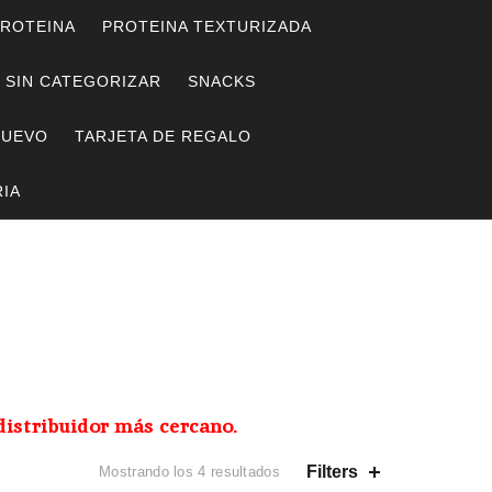
ROTEINA
PROTEINA TEXTURIZADA
SIN CATEGORIZAR
SNACKS
HUEVO
TARJETA DE REGALO
IA
distribuidor más cercano.
Ordenado
Filters
Mostrando los 4 resultados