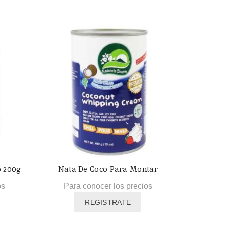
por
precio:
alto
a
bajo
o 200g
Nata De Coco Para Montar
os
Para conocer los precios
REGISTRATE