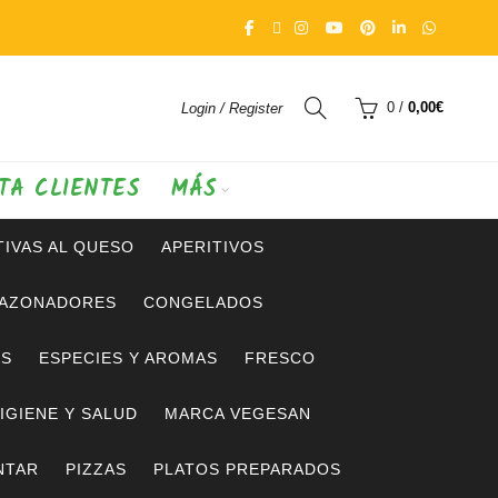
0
/
0,00
€
Login / Register
TA CLIENTES
MÁS
IVAS AL QUESO
APERITIVOS
SAZONADORES
CONGELADOS
OS
ESPECIES Y AROMAS
FRESCO
IGIENE Y SALUD
MARCA VEGESAN
NTAR
PIZZAS
PLATOS PREPARADOS