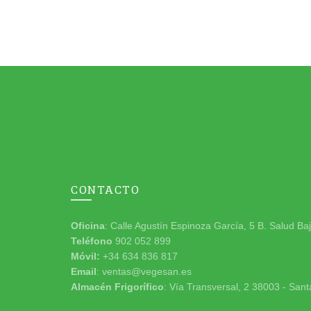
CONTACTO
Oficina
: Calle Agustín Espinoza García, 5 B. Salud Ba
Teléfono
902 052 899
Móvil:
+34 634 836 817
Email
: ventas@vegesan.es
Almacén Frigorífico
: Vía Transversal, 2 38003 - Sant