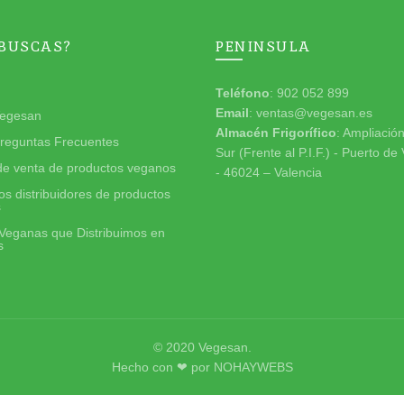
 BUSCAS?
PENINSULA
Teléfono
: 902 052 899
Email
: ventas@vegesan.es
egesan
Almacén Frigorífico
: Ampliació
reguntas Frecuentes
Sur (Frente al P.I.F.) - Puerto de
de venta de productos veganos
- 46024 – Valencia
s distribuidores de productos
s
Veganas que Distribuimos en
s
© 2020
Vegesan
.
Hecho con ❤ por
NOHAYWEBS