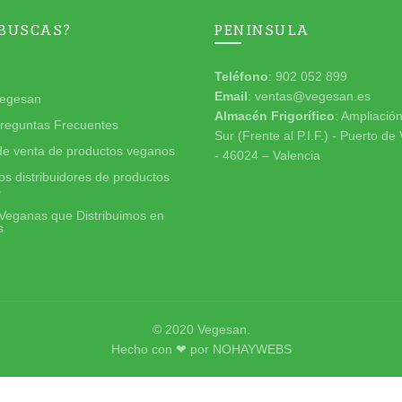
 BUSCAS?
PENINSULA
Teléfono
: 902 052 899
Email
: ventas@vegesan.es
egesan
Almacén Frigorífico
: Ampliació
reguntas Frecuentes
Sur (Frente al P.I.F.) - Puerto de
de venta de productos veganos
- 46024 – Valencia
s distribuidores de productos
s
Veganas que Distribuimos en
s
© 2020
Vegesan
.
Hecho con ❤ por
NOHAYWEBS