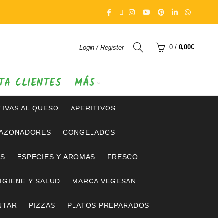
0
/
0,00
€
Login / Register
TA CLIENTES
MÁS
IVAS AL QUESO
APERITIVOS
SAZONADORES
CONGELADOS
OS
ESPECIES Y AROMAS
FRESCO
IGIENE Y SALUD
MARCA VEGESAN
NTAR
PIZZAS
PLATOS PREPARADOS