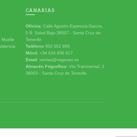
CANARIAS
Oficina
: Calle Agustín Espinoza García,
5 B. Salud Bajo 38007 - Santa Cruz de
n Muelle
Tenerife
 Valencia
Teléfono
902 052 899
Móvil:
+34 634 836 817
Email
: ventas@vegesan.es
Almacén Frigorífico
: Vía Transversal, 2
38003 - Santa Cruz de Tenerife