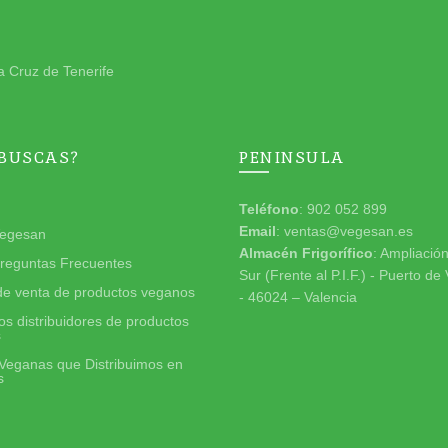
a Cruz de Tenerife
 BUSCAS?
PENINSULA
Teléfono
: 902 052 899
Email
: ventas@vegesan.es
egesan
Almacén Frigorífico
: Ampliació
reguntas Frecuentes
Sur (Frente al P.I.F.) - Puerto de
de venta de productos veganos
- 46024 – Valencia
s distribuidores de productos
s
Veganas que Distribuimos en
s