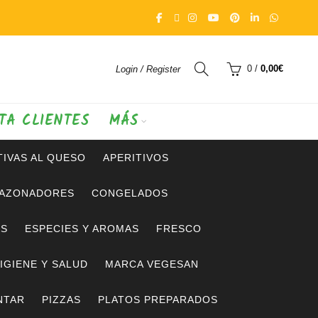
0
/
0,00
€
Login / Register
TA CLIENTES
MÁS
IVAS AL QUESO
APERITIVOS
SAZONADORES
CONGELADOS
OS
ESPECIES Y AROMAS
FRESCO
IGIENE Y SALUD
MARCA VEGESAN
NTAR
PIZZAS
PLATOS PREPARADOS