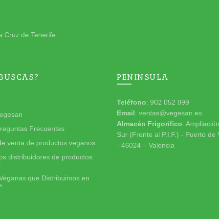
a Cruz de Tenerife
 BUSCAS?
PENINSULA
Teléfono
: 902 052 899
Email
: ventas@vegesan.es
egesan
Almacén Frigorífico
: Ampliació
reguntas Frecuentes
Sur (Frente al P.I.F.) - Puerto de
de venta de productos veganos
- 46024 – Valencia
s distribuidores de productos
s
Veganas que Distribuimos en
s