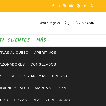
0
/
0,00
€
Login / Register
TA CLIENTES
MÁS
IVAS AL QUESO
APERITIVOS
SAZONADORES
CONGELADOS
OS
ESPECIES Y AROMAS
FRESCO
IGIENE Y SALUD
MARCA VEGESAN
NTAR
PIZZAS
PLATOS PREPARADOS