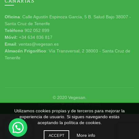
CANARIAS
Oficina
: Calle Agustín Espinoza García, 5 B. Salud Bajo 38007 -
Santa Cruz de Tenerife
Teléfono
902 052 899
Móvil:
+34 634 836 817
Email
: ventas@vegesan.es
Almacén Frigorífico
: Vía Transversal, 2 38003 - Santa Cruz de
Tenerife
© 2020
Vegesan
.
Hecho con ❤ por
NOHAYWEBS
Utilizamos cookies propias y de terceros para mejorar la
experiencia de usuario. Si sigues navegando estás
aceptando la política de cookies.
More info
ACCEPT