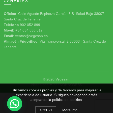
CANARIAS
Oficina
: Calle Agustín Espinoza García, 5 B. Salud Bajo 38007 -
Santa Cruz de Tenerife
Teléfono
902 052 899
Móvil:
+34 634 836 817
Email
: ventas@vegesan.es
Almacén Frigorífico
: Vía Transversal, 2 38003 - Santa Cruz de
Tenerife
© 2020
Vegesan
.
Hecho con ❤ por
NOHAYWEBS
Utilizamos cookies propias y de terceros para mejorar la
experiencia de usuario. Si sigues navegando estás
aceptando la política de cookies.
More info
ACCEPT