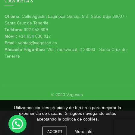
CANARIAS
Oficina
: Calle Agustín Espinoza García, 5 B. Salud Bajo 38007 -
Santa Cruz de Tenerife
Teléfono
902 052 899
Móvil:
+34 634 836 817
Email
: ventas@vegesan.es
Almacén Frigorífico
: Vía Transversal, 2 38003 - Santa Cruz de
Tenerife
© 2020
Vegesan
.
Hecho con ❤ por
NOHAYWEBS
Utilizamos cookies propias y de terceros para mejorar la
experiencia de usuario. Si sigues navegando estás
aceptando la política de cookies.
More info
ACCEPT