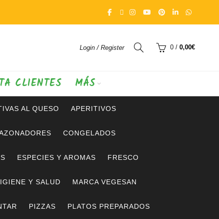
0
/
0,00
€
Login / Register
TA CLIENTES
MÁS
IVAS AL QUESO
APERITIVOS
SAZONADORES
CONGELADOS
OS
ESPECIES Y AROMAS
FRESCO
IGIENE Y SALUD
MARCA VEGESAN
NTAR
PIZZAS
PLATOS PREPARADOS