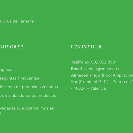
a Cruz de Tenerife
 BUSCAS?
PENINSULA
Teléfono
: 902 052 899
Email
: ventas@vegesan.es
egesan
Almacén Frigorífico
: Ampliació
reguntas Frecuentes
Sur (Frente al P.I.F.) - Puerto de
de venta de productos veganos
- 46024 – Valencia
s distribuidores de productos
s
Veganas que Distribuimos en
s