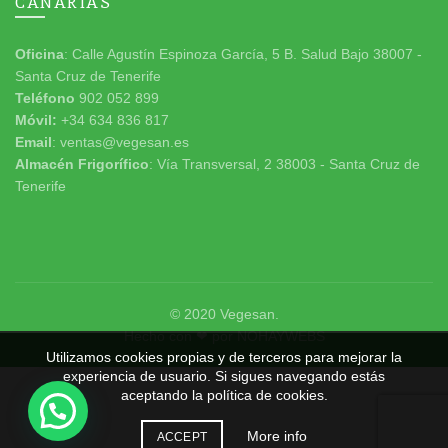
CANARIAS
Oficina
: Calle Agustín Espinoza García, 5 B. Salud Bajo 38007 -
Santa Cruz de Tenerife
Teléfono
902 052 899
Móvil:
+34 634 836 817
Email
: ventas@vegesan.es
Almacén Frigorífico
: Vía Transversal, 2 38003 - Santa Cruz de
Tenerife
© 2020
Vegesan
.
Hecho con ❤ por
NOHAYWEBS
Utilizamos cookies propias y de terceros para mejorar la
experiencia de usuario. Si sigues navegando estás
aceptando la política de cookies.
More info
ACCEPT