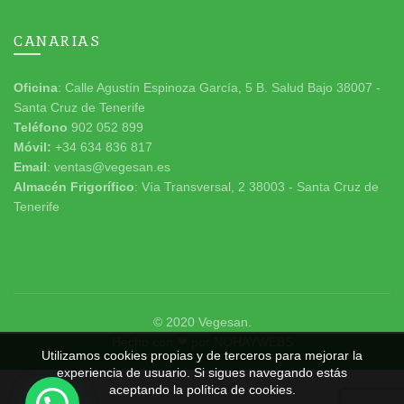
CANARIAS
Oficina
: Calle Agustín Espinoza García, 5 B. Salud Bajo 38007 -
Santa Cruz de Tenerife
Teléfono
902 052 899
Móvil:
+34 634 836 817
Email
: ventas@vegesan.es
Almacén Frigorífico
: Vía Transversal, 2 38003 - Santa Cruz de
Tenerife
© 2020
Vegesan
.
Hecho con ❤ por
NOHAYWEBS
Utilizamos cookies propias y de terceros para mejorar la
experiencia de usuario. Si sigues navegando estás
aceptando la política de cookies.