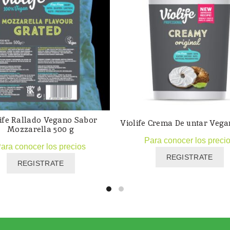
life Rallado Vegano Sabor
Violife Crema De untar Veg
Mozzarella 500 g
Para conocer los preci
ara conocer los precios
REGISTRATE
REGISTRATE