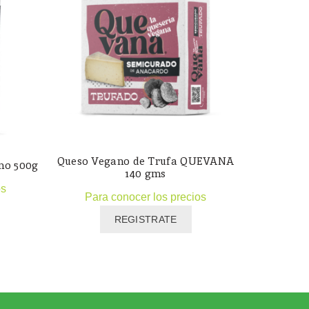
Queso Vegano de Trufa QUEVANA
Violife
ano 500g
140 gms
os
Para conocer los precios
Para
REGISTRATE