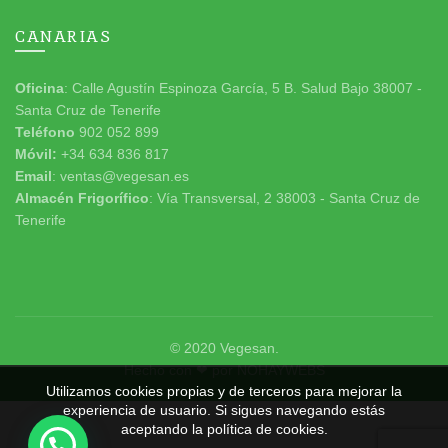
CANARIAS
Oficina
: Calle Agustín Espinoza García, 5 B. Salud Bajo 38007 -
Santa Cruz de Tenerife
Teléfono
902 052 899
Móvil:
+34 634 836 817
Email
: ventas@vegesan.es
Almacén Frigorífico
: Vía Transversal, 2 38003 - Santa Cruz de
Tenerife
© 2020
Vegesan
.
Hecho con ❤ por
NOHAYWEBS
Utilizamos cookies propias y de terceros para mejorar la
experiencia de usuario. Si sigues navegando estás
aceptando la política de cookies.