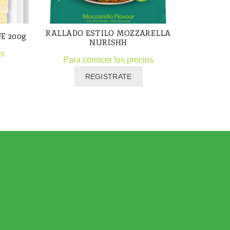
RALLADO ESTILO MOZZARELLA
Violife
FE 200g
NURISHH
M
os
Para conocer los precios
Para
REGISTRATE