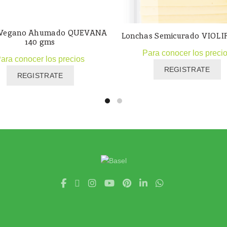
 Vegano Ahumado QUEVANA
Lonchas Semicurado VIOLI
140 gms
Para conocer los preci
ara conocer los precios
REGISTRATE
REGISTRATE