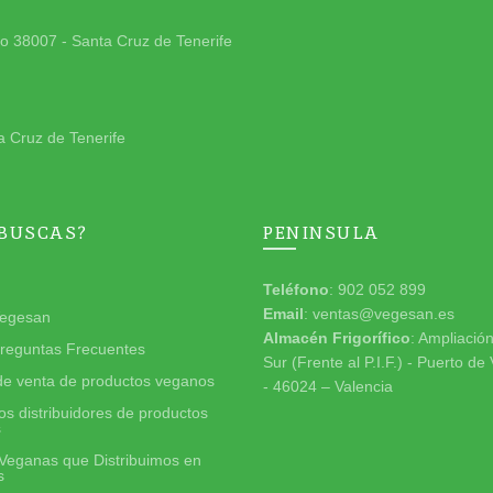
jo 38007 - Santa Cruz de Tenerife
a Cruz de Tenerife
 BUSCAS?
PENINSULA
Teléfono
: 902 052 899
Email
: ventas@vegesan.es
egesan
Almacén Frigorífico
: Ampliació
reguntas Frecuentes
Sur (Frente al P.I.F.) - Puerto de
de venta de productos veganos
- 46024 – Valencia
s distribuidores de productos
s
Veganas que Distribuimos en
s