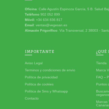
Oficina
: Calle Agustín Espinoza García, 5 B. Salud Ba
Teléfono
902 052 899
Móvil:
+34 634 836 817
Email
: ventas@vegesan.es
Almacén Frigorífico
: Vía Transversal, 2 38003 - Sant
IMPORTANTE
¿QUÉ
Aviso Legal
Tienda
Terminos y condiciones de envío
Marca V
Política de privacidad
FAQ – P
Política de cookies
Puntos 
Política de Sms y Whatsapp
Buscamo
vegano
Contacto
Marcas 
Canaria