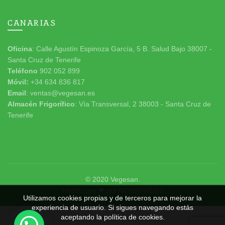
CANARIAS
Oficina
: Calle Agustín Espinoza García, 5 B. Salud Bajo 38007 -
Santa Cruz de Tenerife
Teléfono
902 052 899
Móvil:
+34 634 836 817
Email
: ventas@vegesan.es
Almacén Frigorífico
: Vía Transversal, 2 38003 - Santa Cruz de
Tenerife
© 2020
Vegesan
.
Hecho con ❤ por
NOHAYWEBS
Utilizamos cookies propias y de terceros para mejorar la
experiencia de usuario. Si sigues navegando estás
aceptando la política de cookies.