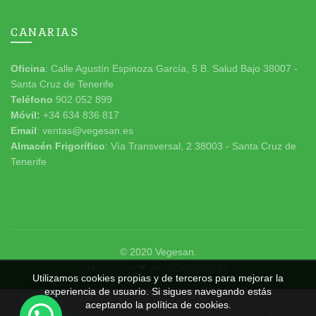
CANARIAS
Oficina
: Calle Agustín Espinoza García, 5 B. Salud Bajo 38007 -
Santa Cruz de Tenerife
Teléfono
902 052 899
Móvil:
+34 634 836 817
Email
: ventas@vegesan.es
Almacén Frigorífico
: Vía Transversal, 2 38003 - Santa Cruz de
Tenerife
© 2020
Vegesan
.
Hecho con ❤ por
NOHAYWEBS
Utilizamos cookies propias y de terceros para mejorar la
experiencia de usuario. Si sigues navegando estás
aceptando la política de cookies.