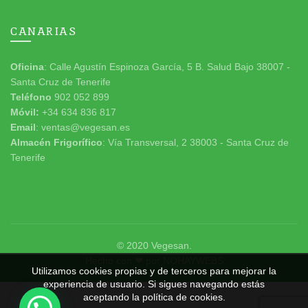
CANARIAS
Oficina
: Calle Agustín Espinoza García, 5 B. Salud Bajo 38007 -
Santa Cruz de Tenerife
Teléfono
902 052 899
Móvil:
+34 634 836 817
Email
: ventas@vegesan.es
Almacén Frigorífico
: Vía Transversal, 2 38003 - Santa Cruz de
Tenerife
© 2020
Vegesan
.
Hecho con ❤ por
NOHAYWEBS
Utilizamos cookies propias y de terceros para mejorar la
experiencia de usuario. Si sigues navegando estás
aceptando la política de cookies.