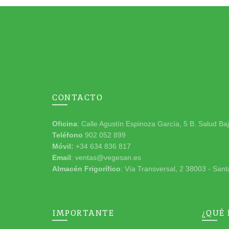
CONTACTO
Oficina
: Calle Agustín Espinoza García, 5 B. Salud Ba
Teléfono
902 052 899
Móvil:
+34 634 836 817
Email
: ventas@vegesan.es
Almacén Frigorífico
: Vía Transversal, 2 38003 - Sant
IMPORTANTE
¿QUÉ