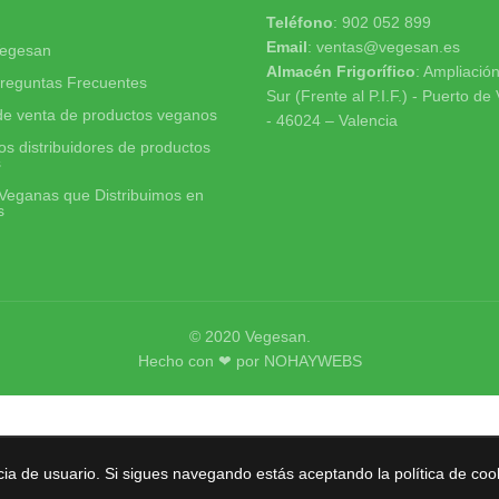
Teléfono
: 902 052 899
Email
: ventas@vegesan.es
egesan
Almacén Frigorífico
: Ampliació
reguntas Frecuentes
Sur (Frente al P.I.F.) - Puerto de
de venta de productos veganos
- 46024 – Valencia
s distribuidores de productos
s
Veganas que Distribuimos en
s
© 2020
Vegesan
.
Hecho con ❤ por
NOHAYWEBS
cia de usuario. Si sigues navegando estás aceptando la política de coo