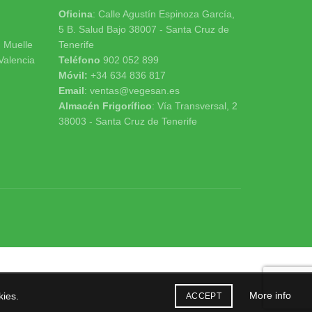
Oficina
: Calle Agustín Espinoza García,
5 B. Salud Bajo 38007 - Santa Cruz de
n Muelle
Tenerife
 Valencia
Teléfono
902 052 899
Móvil:
+34 634 836 817
Email
: ventas@vegesan.es
Almacén Frigorífico
: Vía Transversal, 2
38003 - Santa Cruz de Tenerife
More info
kies.
ACCEPT