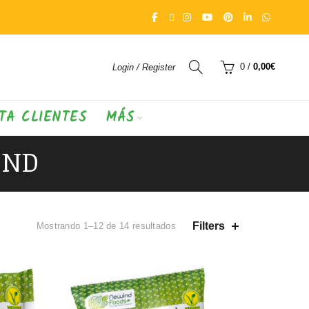
0
/
0,00
€
Login / Register
TA CLIENTES
MÁS
IND
Ordenado
Filters
Mostrando 1–12 de 14 resultados
por
precio:
alto
a
bajo