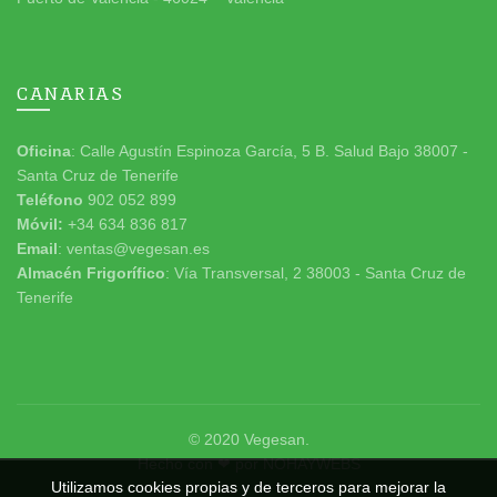
CANARIAS
Oficina
: Calle Agustín Espinoza García, 5 B. Salud Bajo 38007 -
Santa Cruz de Tenerife
Teléfono
902 052 899
Móvil:
+34 634 836 817
Email
: ventas@vegesan.es
Almacén Frigorífico
: Vía Transversal, 2 38003 - Santa Cruz de
Tenerife
© 2020
Vegesan
.
Hecho con ❤ por
NOHAYWEBS
Utilizamos cookies propias y de terceros para mejorar la