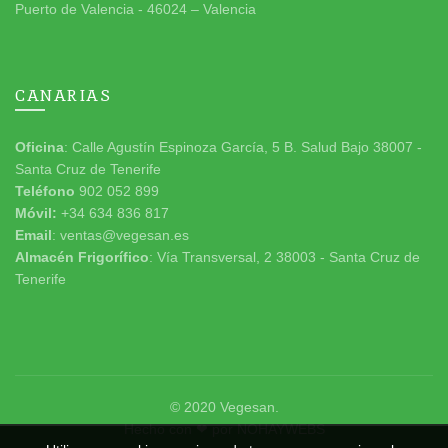
Puerto de Valencia - 46024 – Valencia
CANARIAS
Oficina
: Calle Agustín Espinoza García, 5 B. Salud Bajo 38007 -
Santa Cruz de Tenerife
Teléfono
902 052 899
Móvil:
+34 634 836 817
Email
: ventas@vegesan.es
Almacén Frigorífico
: Vía Transversal, 2 38003 - Santa Cruz de
Tenerife
© 2020
Vegesan
.
Hecho con ❤ por
NOHAYWEBS