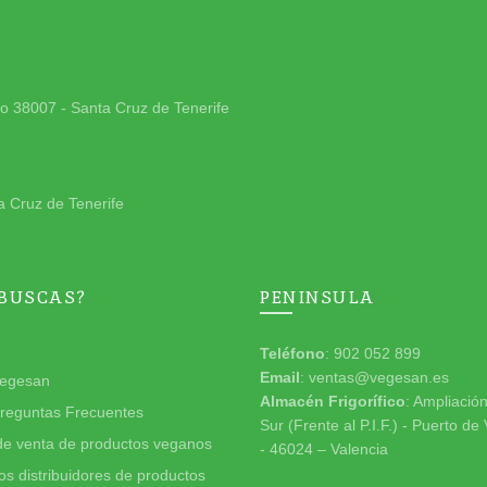
jo 38007 - Santa Cruz de Tenerife
a Cruz de Tenerife
 BUSCAS?
PENINSULA
Teléfono
: 902 052 899
Email
: ventas@vegesan.es
egesan
Almacén Frigorífico
: Ampliació
reguntas Frecuentes
Sur (Frente al P.I.F.) - Puerto de
de venta de productos veganos
- 46024 – Valencia
s distribuidores de productos