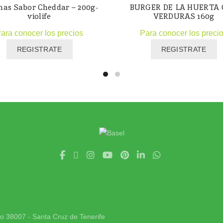
has Sabor Cheddar – 200g-
BURGER DE LA HUERTA
violife
VERDURAS 160g
ara conocer los precios
Para conocer los preci
REGISTRATE
REGISTRATE
jo 38007 - Santa Cruz de Tenerife