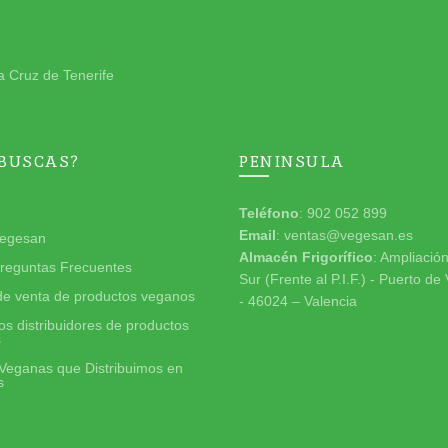
a Cruz de Tenerife
 BUSCAS?
PENINSULA
Teléfono
: 902 052 899
Email
: ventas@vegesan.es
egesan
Almacén Frigorífico
: Ampliació
reguntas Frecuentes
Sur (Frente al P.I.F.) - Puerto de
de venta de productos veganos
- 46024 – Valencia
s distribuidores de productos
s
Veganas que Distribuimos en
s