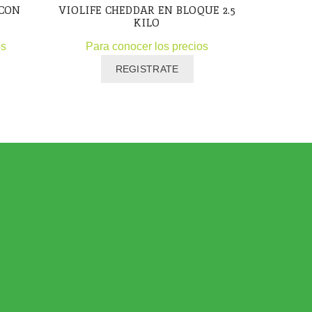
 CON
VIOLIFE CHEDDAR EN BLOQUE 2.5
Revo 
KILO
Para
os
Para conocer los precios
REGISTRATE