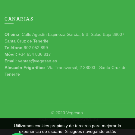
CANARIAS
Oficina
: Calle Agustín Espinoza García, 5 B. Salud Bajo 38007 -
Santa Cruz de Tenerife
Teléfono
902 052 899
Móvil:
+34 634 836 817
Email
: ventas@vegesan.es
Almacén Frigorífico
: Vía Transversal, 2 38003 - Santa Cruz de
Tenerife
© 2020
Vegesan
.
Hecho con ❤ por
NOHAYWEBS
Utilizamos cookies propias y de terceros para mejorar la
experiencia de usuario. Si sigues navegando estás