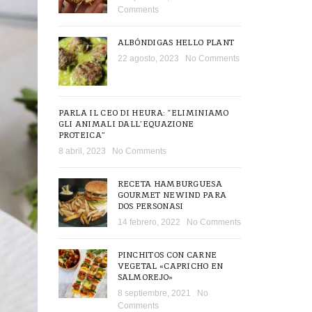
Comments
ALBÓNDIGAS HELLO PLANT
22 agosto, 2023
No Comments
PARLA IL CEO DI HEURA: “ELIMINIAMO
GLI ANIMALI DALL’EQUAZIONE
PROTEICA”
8 abril, 2023
No Comments
RECETA HAMBURGUESA
GOURMET NEWIND PARA
DOS PERSONASI
14 febrero, 2022
No Comments
PINCHITOS CON CARNE
VEGETAL «CAPRICHO EN
SALMOREJO»
8 septiembre, 2021
No
Comments