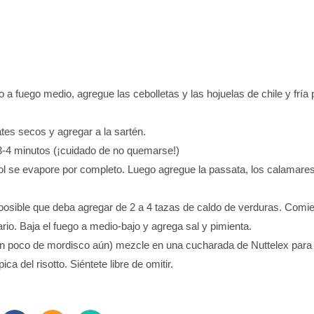
jo a fuego medio, agregue las cebolletas y las hojuelas de chile y fría
tes secos y agregar a la sartén.
 3-4 minutos (¡cuidado de no quemarse!)
cohol se evapore por completo. Luego agregue la passata, los calamare
s posible que deba agregar de 2 a 4 tazas de caldo de verduras. Com
o. Baja el fuego a medio-bajo y agrega sal y pimienta.
un poco de mordisco aún) mezcle en una cucharada de Nuttelex para
 del risotto. Siéntete libre de omitir.