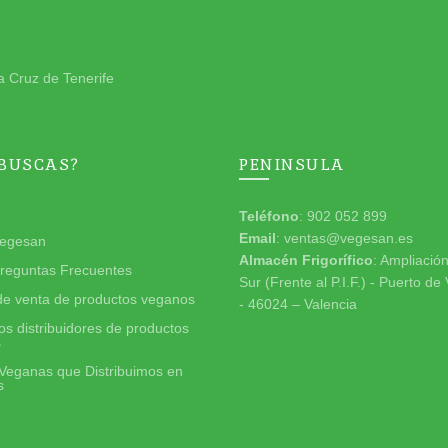
a Cruz de Tenerife
 BUSCAS?
PENINSULA
Teléfono
: 902 052 899
Email
: ventas@vegesan.es
egesan
Almacén Frigorífico
: Ampliació
reguntas Frecuentes
Sur (Frente al P.I.F.) - Puerto de
de venta de productos veganos
- 46024 – Valencia
s distribuidores de productos
s
Veganas que Distribuimos en
s