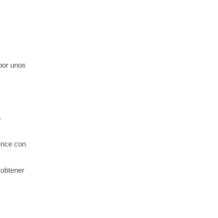
 por unos
s
ience con
 obtener