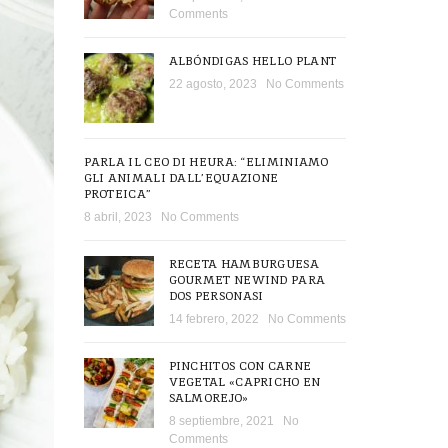
Comments
ALBÓNDIGAS HELLO PLANT
22 agosto, 2023
No Comments
PARLA IL CEO DI HEURA: “ELIMINIAMO
GLI ANIMALI DALL’EQUAZIONE
PROTEICA”
8 abril, 2023
No Comments
RECETA HAMBURGUESA
GOURMET NEWIND PARA
DOS PERSONASI
14 febrero, 2022
No Comments
PINCHITOS CON CARNE
VEGETAL «CAPRICHO EN
SALMOREJO»
8 septiembre, 2021
No
Comments