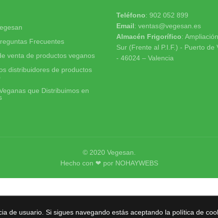
Teléfono
: 902 052 899
Email
: ventas@vegesan.es
egesan
Almacén Frigorífico
: Ampliació
reguntas Frecuentes
Sur (Frente al P.I.F.) - Puerto de
de venta de productos veganos
- 46024 – Valencia
s distribuidores de productos
s
Veganas que Distribuimos en
s
© 2020
Vegesan
.
Hecho con ❤ por
NOHAYWEBS
cia de usuario. Si sigues navegando estás aceptando la política de coo