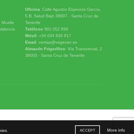
Oficina
: Calle Agustín Espinoza García,
5 B. Salud Bajo 38007 - Santa Cruz de
n Muelle
Tenerife
 Valencia
Teléfono
902 052 899
Móvil:
+34 634 836 817
Email
: ventas@vegesan.es
Almacén Frigorífico
: Vía Transversal, 2
38003 - Santa Cruz de Tenerife
More info
kies.
ACCEPT