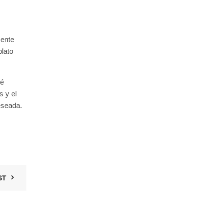
mente
plato
té
s y el
deseada.
ST