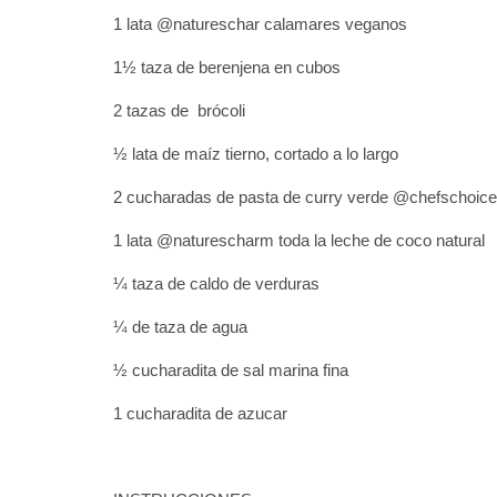
1 lata @natureschar calamares veganos
1½ taza de berenjena en cubos
2 tazas de brócoli
½ lata de maíz tierno, cortado a lo largo
2 cucharadas de pasta de curry verde @chefschoic
1 lata @naturescharm toda la leche de coco natural
¼ taza de caldo de verduras
¼ de taza de agua
½ cucharadita de sal marina fina
1 cucharadita de azucar