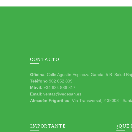
CONTACTO
Oficina
: Calle Agustín Espinoza García, 5 B. Salud Ba
Teléfono
902 052 899
Móvil:
+34 634 836 817
Email
: ventas@vegesan.es
Almacén Frigorífico
: Vía Transversal, 2 38003 - Sant
IMPORTANTE
¿QUÉ