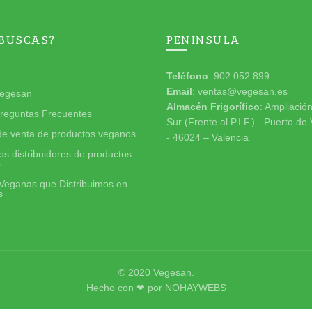
 BUSCAS?
PENINSULA
Teléfono
: 902 052 899
Email
: ventas@vegesan.es
egesan
Almacén Frigorífico
: Ampliació
reguntas Frecuentes
Sur (Frente al P.I.F.) - Puerto de
de venta de productos veganos
- 46024 – Valencia
s distribuidores de productos
s
Veganas que Distribuimos en
s
© 2020
Vegesan
.
Hecho con ❤ por
NOHAYWEBS