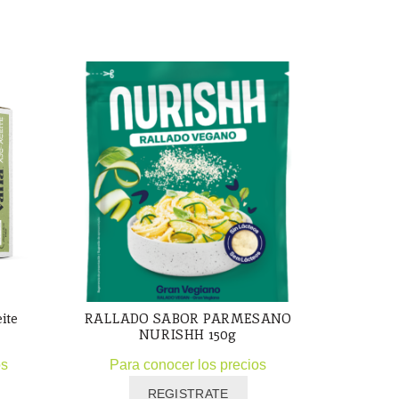
ite
RALLADO SABOR PARMESANO
Lonchas S
NURISHH 150g
Para
os
Para conocer los precios
REGISTRATE