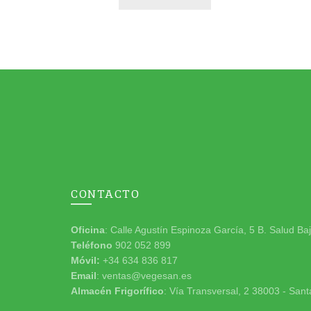
CONTACTO
Oficina
: Calle Agustín Espinoza García, 5 B. Salud Ba
Teléfono
902 052 899
Móvil:
+34 634 836 817
Email
: ventas@vegesan.es
Almacén Frigorífico
: Vía Transversal, 2 38003 - Sant