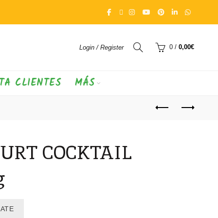
0
/
0,00
€
Login / Register
TA CLIENTES
MÁS
URT COCKTAIL
g
RATE