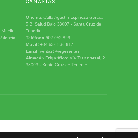
CANARIAS
Oficina
: Calle Agustín Espinoza García,
5 B. Salud Bajo 38007 - Santa Cruz de
n Muelle
Tenerife
 Valencia
Teléfono
902 052 899
Móvil:
+34 634 836 817
Email
: ventas@vegesan.es
Almacén Frigorífico
: Vía Transversal, 2
38003 - Santa Cruz de Tenerife