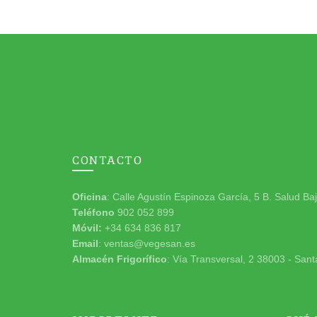
CONTACTO
Oficina
: Calle Agustín Espinoza García, 5 B. Salud Ba
Teléfono
902 052 899
Móvil:
+34 634 836 817
Email
: ventas@vegesan.es
Almacén Frigorífico
: Vía Transversal, 2 38003 - Sant