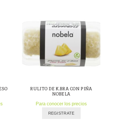
ESO
RULITO DE K.BRA CON PIÑA
Sazonado
NOBELA
os
Para conocer los precios
Para
REGISTRATE