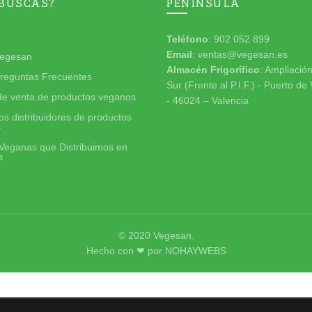
 BUSCAS?
PENINSULA
Teléfono
: 902 052 899
Email
: ventas@vegesan.es
egesan
Almacén Frigorífico
: Ampliació
reguntas Frecuentes
Sur (Frente al P.I.F.) - Puerto de
de venta de productos veganos
- 46024 – Valencia
s distribuidores de productos
s
Veganas que Distribuimos en
s
© 2020
Vegesan
.
Hecho con ❤ por
NOHAYWEBS