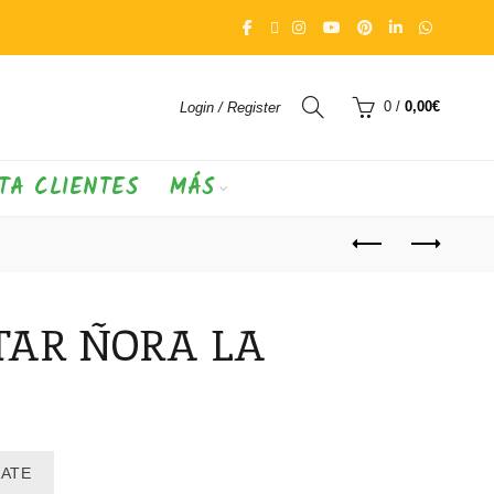
0
/
0,00
€
Login / Register
TA CLIENTES
MÁS
TAR ÑORA LA
RATE