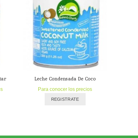
TABLETA 
tar
Leche Condensada De Coco
os
Para conocer los precios
Para
REGISTRATE