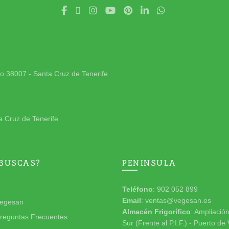
jo 38007 - Santa Cruz de Tenerife
a Cruz de Tenerife
 BUSCAS?
PENINSULA
Teléfono
: 902 052 899
Email
: ventas@vegesan.es
egesan
Almacén Frigorífico
: Ampliació
reguntas Frecuentes
Sur (Frente al P.I.F.) - Puerto de