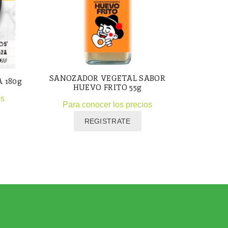
SANOZADOR VEGETAL SABOR
PRO
 180g
HUEVO FRITO 55g
TEXTURI
os
Para conocer los precios
Para
REGISTRATE