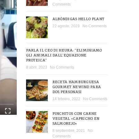
Comments
ALBÓNDIGAS HELLO PLANT
22 agosto, 2023
No Comments
PARLA IL CEO DI HEURA: “ELIMINIAMO
GLI ANIMALI DALL’EQUAZIONE
PROTEICA”
8 abril, 2023
No Comments
RECETA HAMBURGUESA
GOURMET NEWIND PARA
DOS PERSONASI
14 febrero, 2022
No Comments
PINCHITOS CON CARNE
VEGETAL «CAPRICHO EN
SALMOREJO»
8 septiembre, 2021
No
Comments