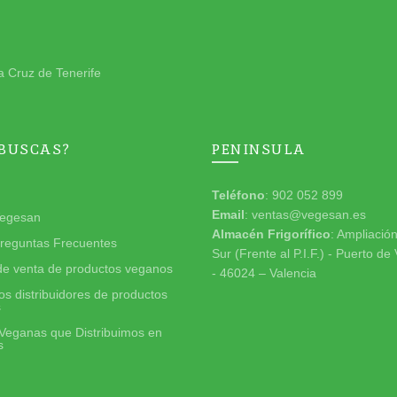
a Cruz de Tenerife
 BUSCAS?
PENINSULA
Teléfono
: 902 052 899
Email
: ventas@vegesan.es
egesan
Almacén Frigorífico
: Ampliació
reguntas Frecuentes
Sur (Frente al P.I.F.) - Puerto de
de venta de productos veganos
- 46024 – Valencia
s distribuidores de productos
s
Veganas que Distribuimos en
s