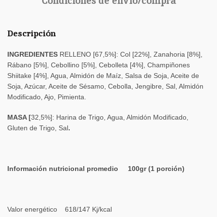
Condiciones de envío/compra
Descripción
INGREDIENTES
RELLENO [67,5%]: Col [22%], Zanahoria [8%],
Rábano [5%], Cebollino [5%], Cebolleta [4%], Champiñones
Shiitake [4%], Agua, Almidón de Maíz, Salsa de Soja, Aceite de
Soja, Azúcar, Aceite de Sésamo, Cebolla, Jengibre, Sal, Almidón
Modificado, Ajo, Pimienta.
MASA [
32,5%]: Harina de Trigo, Agua, Almidón Modificado,
Gluten de Trigo, Sal
.
Información nutricional promedio 100gr (1 porción)
Valor energético 618/147 Kj/kcal