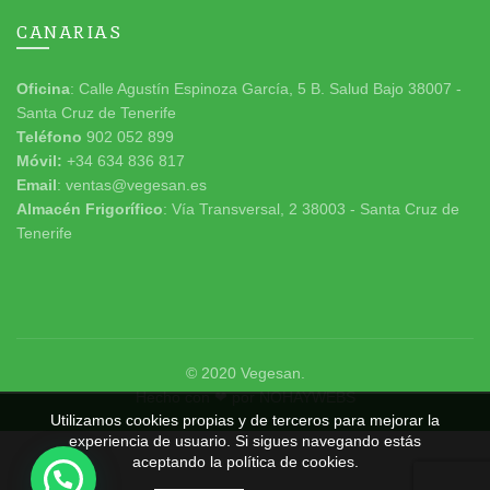
CANARIAS
Oficina
: Calle Agustín Espinoza García, 5 B. Salud Bajo 38007 -
Santa Cruz de Tenerife
Teléfono
902 052 899
Móvil:
+34 634 836 817
Email
: ventas@vegesan.es
Almacén Frigorífico
: Vía Transversal, 2 38003 - Santa Cruz de
Tenerife
© 2020
Vegesan
.
Hecho con ❤ por
NOHAYWEBS
Utilizamos cookies propias y de terceros para mejorar la
experiencia de usuario. Si sigues navegando estás
aceptando la política de cookies.